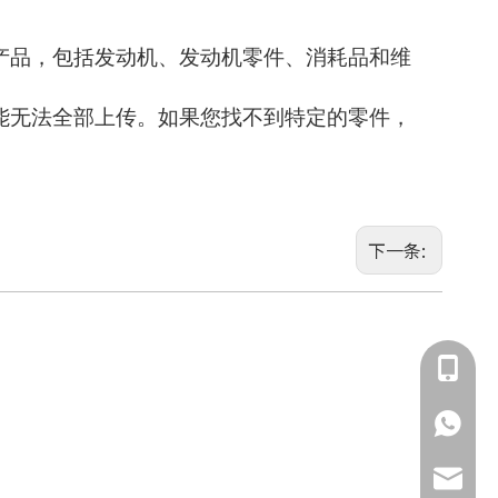
产品，包括发动机、发动机零件、消耗品和维
能无法全部上传。如果您找不到特定的零件，
下一条:
135855
135855
jimmy.c