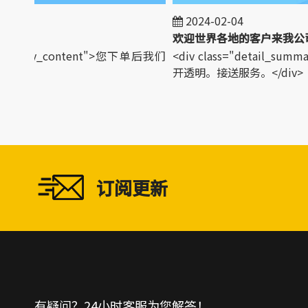
2024-02-04
欢迎世
_summary_content">您下单后我们
<div class="detail_sum
>
开透明。接送服务。</div>
订阅更新
有疑问？24小时客服为您解答！