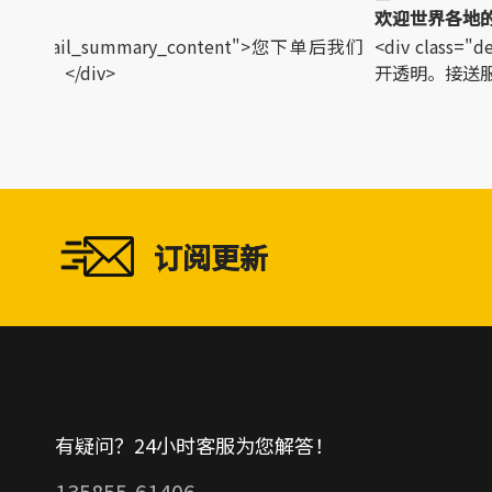
ss="detail_summary_content">您下单后我们
<div class="
货。</div>
开透明。接送服务。
订阅更新
有疑问？24小时客服为您解答！
135855-61406