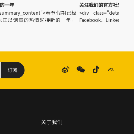
的一年
关注我们的官方社交媒体
il_summary_content">春节假期已经
<div class="detail_su
也正以饱满的热情迎接新的一年。
Facebook、LinkedIn、Insta
订阅
关于我们