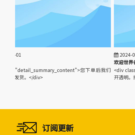
3-01-01
2024-02
政策
 class="detail_summary_content">您下单后我们
<div cla
安排发货。</div>
开透明。接送
订阅更新