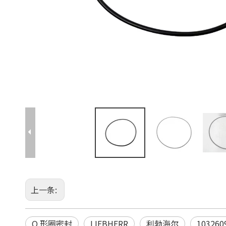
上一条:
O 形圈密封
LIEBHERR
利勃海尔
103260