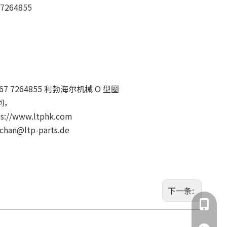
 7264855
467 7264855 利勃海尔机械 O 型圈
问，
ps://www.ltphk.com
n@ltp-parts.de
下一条:
135855