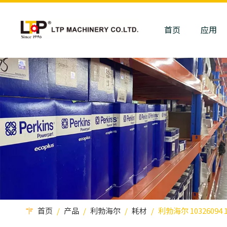
首页
应用
首页
/
产品
/
利勃海尔
/
耗材
/
利勃海尔 10326094 1