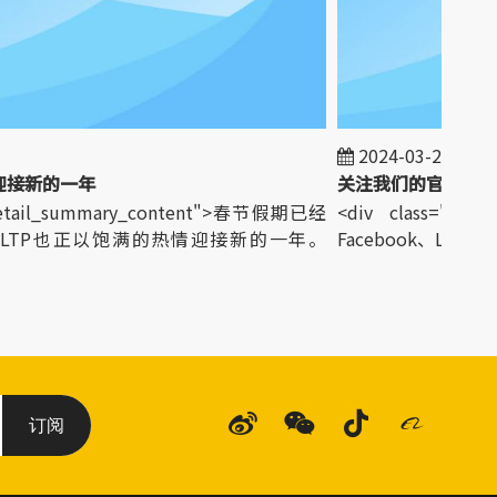
2024-03-25
接新的一年
关注我们的官方社交
detail_summary_content">春节假期已经
<div class="detai
TP也正以饱满的热情迎接新的一年。
Facebook、LinkedIn、I
订阅