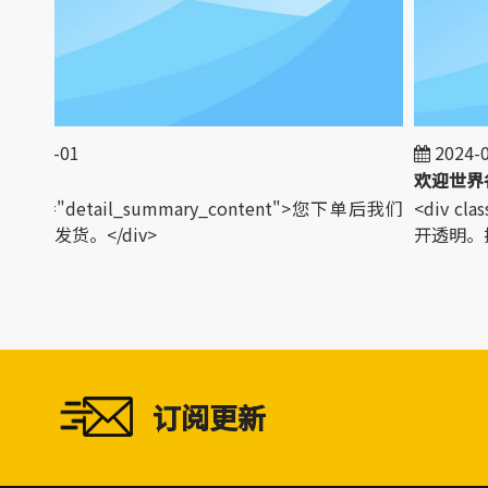
3-01-01
2024-02
政策
 class="detail_summary_content">您下单后我们
<div cla
安排发货。</div>
开透明。接送
订阅更新