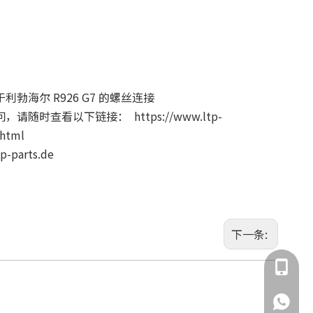
于利勃海尔 R926 G7 的螺丝连接
问，请随时查看以下链接：
https://www.ltp-
.html
parts.de
下一条:
135855
135855