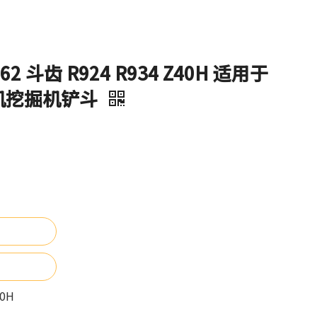
2 斗齿 R924 R934 Z40H 适用于
机挖掘机铲斗
0H