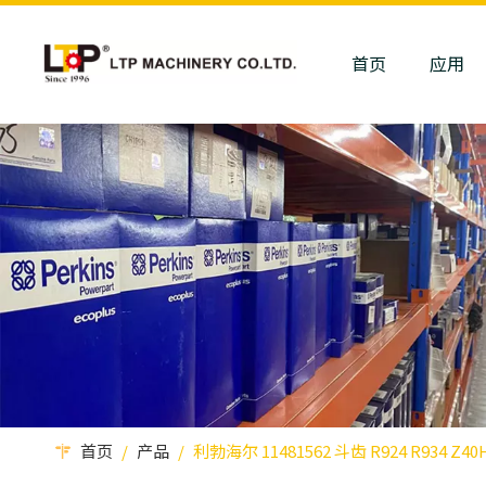
首页
应用
首页
/
产品
/
利勃海尔 11481562 斗齿 R924 R93