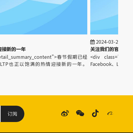
2024-03-25
接新的一年
关注我们的官方社交
detail_summary_content">春节假期已经
<div class="detai
TP也正以饱满的热情迎接新的一年。
Facebook、LinkedIn、I
订阅