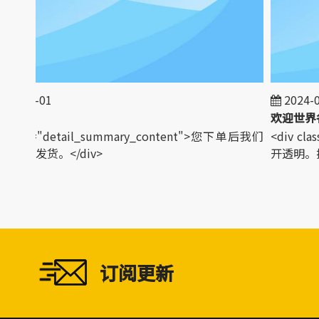
3-01-01
2024-02
政策
 class="detail_summary_content">您下单后我们
<div cla
安排发货。</div>
开透明。接送
订阅更新