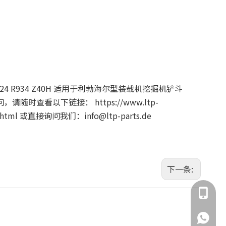
R924 R934 Z40H 适用于利勃海尔型装载机挖掘机铲斗
问，请随时查看以下链接：
https://www.ltp-
.html
或直接询问我们：info@ltp-parts.de
下一条:
135855
135855