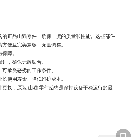
购的正品山猫零件，确保一流的质量和性能。这些部件
装方便且完美兼容，无需调整。
有保障。
设计，确保无缝贴合。
，可承受恶劣的工作条件。
延长使用寿命、降低维护成本。
件更换，原装
山猫
零件始终是保持设备平稳运行的最
。
135855