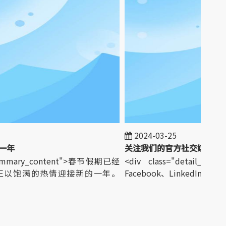
2024-03-25
年
关注我们的官方社交媒体
_summary_content">春节假期已经
<div class="detail_summ
正以饱满的热情迎接新的一年。
Facebook、LinkedIn、Instagr