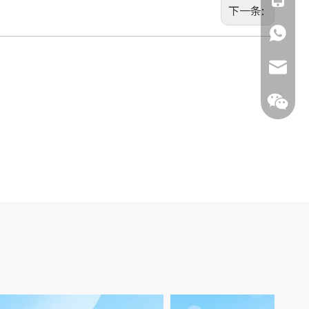
下一条:
135855
jimmy.c