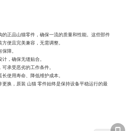
购的正品山猫零件，确保一流的质量和性能。这些部件
装方便且完美兼容，无需调整。
有保障。
设计，确保无缝贴合。
，可承受恶劣的工作条件。
延长使用寿命、降低维护成本。
件更换，原装
山猫
零件始终是保持设备平稳运行的最
。
135855