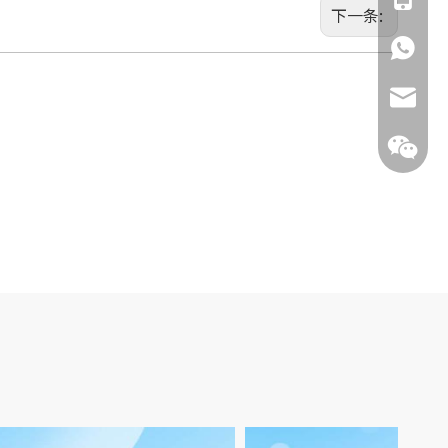
下一条:
135855
jimmy.c