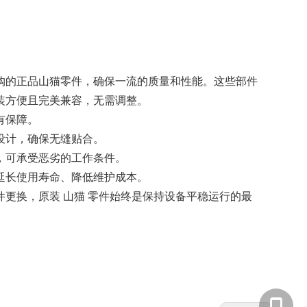
购的正品山猫零件，确保一流的质量和性能。这些部件
装方便且完美兼容，无需调整。
有保障。
设计，确保无缝贴合。
，可承受恶劣的工作条件。
延长使用寿命、降低维护成本。
件更换，原装
山猫
零件始终是保持设备平稳运行的最
。
135855