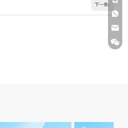
下一条:
135855
jimmy.c