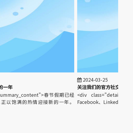
2024-03-25
一年
关注我们的官方社交媒体
l_summary_content">春节假期已经
<div class="detail_sum
也正以饱满的热情迎接新的一年。
Facebook、LinkedIn、Instag