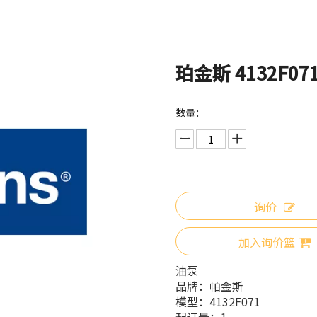
珀金斯 4132F07
数量：
询价
加入询价篮
油泵
品牌：
帕金斯
模型：
4132F071