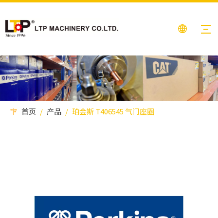
首页
/
产品
/
珀金斯 T406545 气门座圈