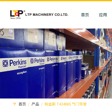
首页
应用
首页
/
产品
/
帕金斯 T434865 气门导管