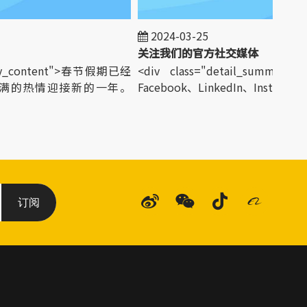
2024-03-25
关注我们的官方社交媒体
ary_content">春节假期已经
<div class="detail_summary_c
满的热情迎接新的一年。
Facebook、LinkedIn、Instagram...<
订阅