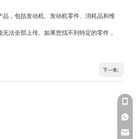
产品，包括发动机、发动机零件、消耗品和维
能无法全部上传。如果您找不到特定的零件，
下一条:
135855
135855
jimmy.c