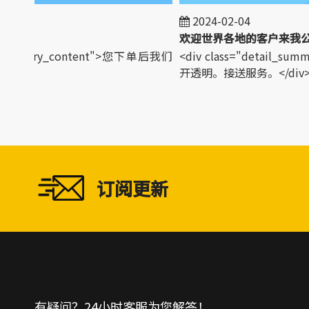
2024-02-04
l_summary_content">您下单后我们
<div class="detail_su
>
开透明。接送服务。</div>
订阅更新
有疑问？24小时客服为您解答！