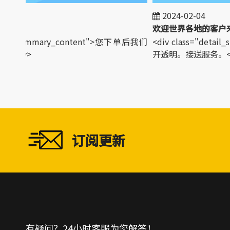
2024-02-04
etail_summary_content">您下单后我们
<div class="detai
div>
开透明。接送服务。</di
订阅更新
有疑问？24小时客服为您解答！