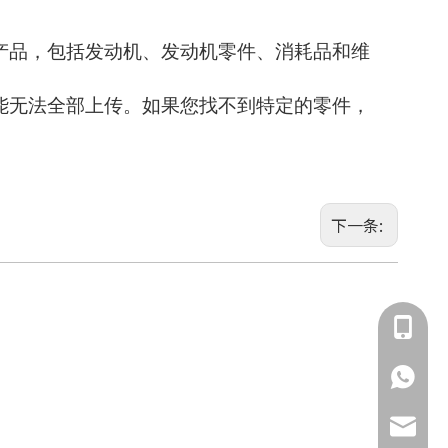
产品，包括发动机、发动机零件、消耗品和维
能无法全部上传。如果您找不到特定的零件，
下一条:
135855
135855
jimmy.c